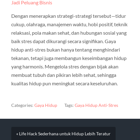
Jadi Peluang Bisnis
Dengan menerapkan strategi-strategi tersebut—tidur
cukup, olahraga, manajemen waktu, hobi positif, teknik
relaksasi, pola makan sehat, dan hubungan sosial yang
baik stres dapat dikurangi secara signifikan. Gaya
hidup anti-stres bukan hanya tentang menghindari
tekanan, tetapi juga membangun keseimbangan hidup
yang harmonis. Mengelola stres dengan bijak akan
membuat tubuh dan pikiran lebih sehat, sehingga
kualitas hidup pun meningkat secara keseluruhan.
Categories:
Gaya Hidup
Tags:
Gaya Hidup Anti-Stres
« Life Hack Sederhana untuk Hidup Lebih Teratur