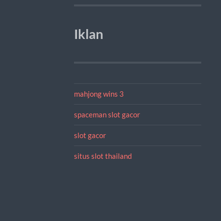
Iklan
mahjong wins 3
spaceman slot gacor
slot gacor
situs slot thailand