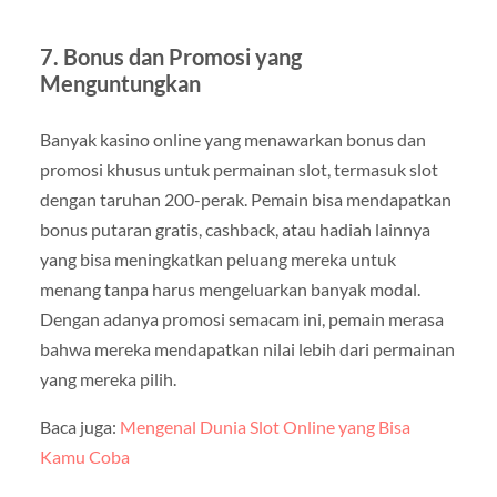
7. Bonus dan Promosi yang
Menguntungkan
Banyak kasino online yang menawarkan bonus dan
promosi khusus untuk permainan slot, termasuk slot
dengan taruhan 200-perak. Pemain bisa mendapatkan
bonus putaran gratis, cashback, atau hadiah lainnya
yang bisa meningkatkan peluang mereka untuk
menang tanpa harus mengeluarkan banyak modal.
Dengan adanya promosi semacam ini, pemain merasa
bahwa mereka mendapatkan nilai lebih dari permainan
yang mereka pilih.
Baca juga:
Mengenal Dunia Slot Online yang Bisa
Kamu Coba