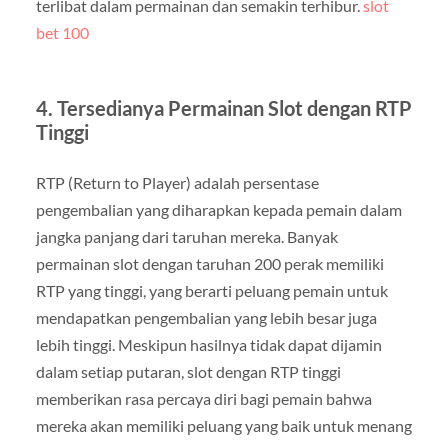
terlibat dalam permainan dan semakin terhibur.
slot
bet 100
4. Tersedianya Permainan Slot dengan RTP
Tinggi
RTP (Return to Player) adalah persentase
pengembalian yang diharapkan kepada pemain dalam
jangka panjang dari taruhan mereka. Banyak
permainan slot dengan taruhan 200 perak memiliki
RTP yang tinggi, yang berarti peluang pemain untuk
mendapatkan pengembalian yang lebih besar juga
lebih tinggi. Meskipun hasilnya tidak dapat dijamin
dalam setiap putaran, slot dengan RTP tinggi
memberikan rasa percaya diri bagi pemain bahwa
mereka akan memiliki peluang yang baik untuk menang