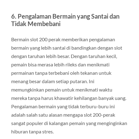
6. Pengalaman Bermain yang Santai dan
Tidak Membebani
Bermain slot 200 perak memberikan pengalaman
bermain yang lebih santai di bandingkan dengan slot
dengan taruhan lebih besar. Dengan taruhan kecil,
pemain bisa merasa lebih rileks dan menikmati
permainan tanpa terbebani oleh tekanan untuk
menang besar dalam setiap putaran. Ini
memungkinkan pemain untuk menikmati waktu
mereka tanpa harus khawatir kehilangan banyak uang.
Pengalaman bermain yang tidak terburu-buru ini
adalah salah satu alasan mengapa slot 200-perak
sangat populer di kalangan pemain yang menginginkan
hiburan tanpa stres.