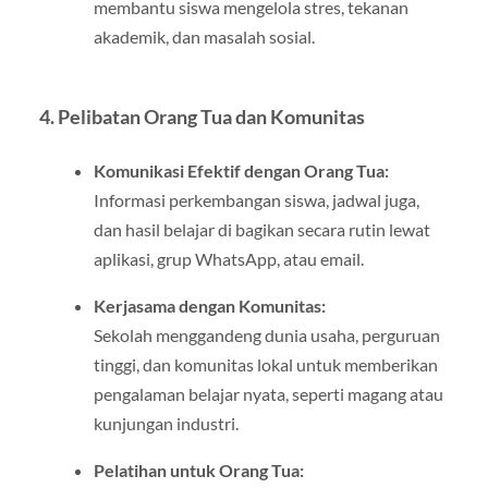
membantu siswa mengelola stres, tekanan
akademik, dan masalah sosial.
4.
Pelibatan Orang Tua dan Komunitas
Komunikasi Efektif dengan Orang Tua:
Informasi perkembangan siswa, jadwal juga,
dan hasil belajar di bagikan secara rutin lewat
aplikasi, grup WhatsApp, atau email.
Kerjasama dengan Komunitas:
Sekolah menggandeng dunia usaha, perguruan
tinggi, dan komunitas lokal untuk memberikan
pengalaman belajar nyata, seperti magang atau
kunjungan industri.
Pelatihan untuk Orang Tua: