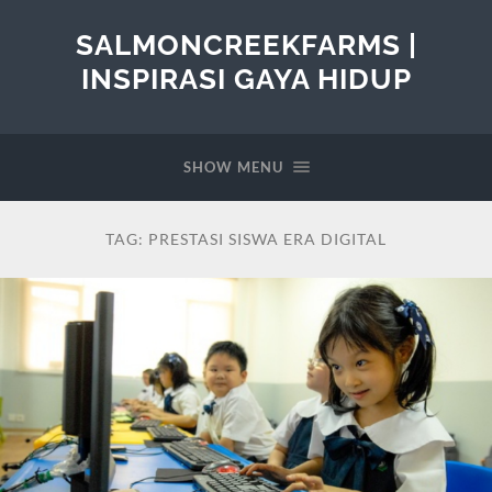
SALMONCREEKFARMS |
INSPIRASI GAYA HIDUP
SHOW MENU
TAG:
PRESTASI SISWA ERA DIGITAL