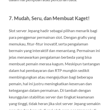
7.
Mudah, Seru, dan Membuat Kaget!
Slot server Jepang hadir sebagai pilihan menarik bagi
para penggemar permainan slot. Dengan grafis yang
memukau, fitur-fitur inovatif, serta pengalaman
bermain yang interaktif dan menantang. Permainan ini
jelas menawarkan pengalaman berbeda yang bisa
membuat pemain merasa kagum. Meskipun tantangan
dalam hal pembayaran dan RTP mungkin sedikit
membingungkan atau mengejutkan bagi beberapa
pemain, hal ini justru meningkatkan keseruan dan
ketegangan dalam permainan. Di tambah dengan
keunggulan stabilitas server dan tingkat keamanan
yang tinggi, tidak heran jika slot server Jepang semakin