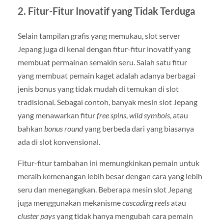
2.
Fitur-Fitur Inovatif yang Tidak Terduga
Selain tampilan grafis yang memukau, slot server
Jepang juga di kenal dengan fitur-fitur inovatif yang
membuat permainan semakin seru. Salah satu fitur
yang membuat pemain kaget adalah adanya berbagai
jenis bonus yang tidak mudah di temukan di slot
tradisional. Sebagai contoh, banyak mesin slot Jepang
yang menawarkan fitur
free spins
,
wild symbols
, atau
bahkan
bonus round
yang berbeda dari yang biasanya
ada di slot konvensional.
Fitur-fitur tambahan ini memungkinkan pemain untuk
meraih kemenangan lebih besar dengan cara yang lebih
seru dan menegangkan. Beberapa mesin slot Jepang
juga menggunakan mekanisme
cascading reels
atau
cluster pays
yang tidak hanya mengubah cara pemain