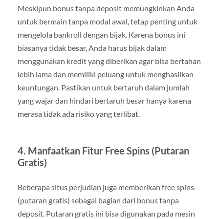
Meskipun bonus tanpa deposit memungkinkan Anda
untuk bermain tanpa modal awal, tetap penting untuk
mengelola bankroll dengan bijak. Karena bonus ini
biasanya tidak besar, Anda harus bijak dalam
menggunakan kredit yang diberikan agar bisa bertahan
lebih lama dan memiliki peluang untuk menghasilkan
keuntungan. Pastikan untuk bertaruh dalam jumlah
yang wajar dan hindari bertaruh besar hanya karena
merasa tidak ada risiko yang terlibat.
4.
Manfaatkan Fitur Free Spins (Putaran
Gratis)
Beberapa situs perjudian juga memberikan free spins
(putaran gratis) sebagai bagian dari bonus tanpa
deposit. Putaran gratis ini bisa digunakan pada mesin