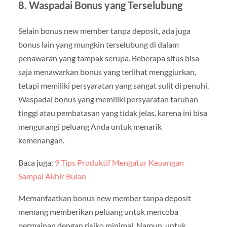
8.
Waspadai Bonus yang Terselubung
Selain bonus new member tanpa deposit, ada juga
bonus lain yang mungkin terselubung di dalam
penawaran yang tampak serupa. Beberapa situs bisa
saja menawarkan bonus yang terlihat menggiurkan,
tetapi memiliki persyaratan yang sangat sulit di penuhi.
Waspadai bonus yang memiliki persyaratan taruhan
tinggi atau pembatasan yang tidak jelas, karena ini bisa
mengurangi peluang Anda untuk menarik
kemenangan.
Baca juga:
9 Tips Produktif Mengatur Keuangan
Sampai Akhir Bulan
Memanfaatkan bonus new member tanpa deposit
memang memberikan peluang untuk mencoba
permainan dengan risiko minimal. Namun, untuk