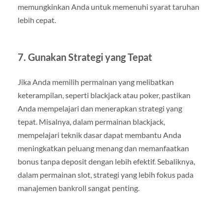
memungkinkan Anda untuk memenuhi syarat taruhan
lebih cepat.
7.
Gunakan Strategi yang Tepat
Jika Anda memilih permainan yang melibatkan
keterampilan, seperti blackjack atau poker, pastikan
Anda mempelajari dan menerapkan strategi yang
tepat. Misalnya, dalam permainan blackjack,
mempelajari teknik dasar dapat membantu Anda
meningkatkan peluang menang dan memanfaatkan
bonus tanpa deposit dengan lebih efektif. Sebaliknya,
dalam permainan slot, strategi yang lebih fokus pada
manajemen bankroll sangat penting.