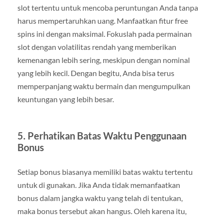
slot tertentu untuk mencoba peruntungan Anda tanpa
harus mempertaruhkan uang. Manfaatkan fitur free
spins ini dengan maksimal. Fokuslah pada permainan
slot dengan volatilitas rendah yang memberikan
kemenangan lebih sering, meskipun dengan nominal
yang lebih kecil. Dengan begitu, Anda bisa terus
memperpanjang waktu bermain dan mengumpulkan
keuntungan yang lebih besar.
5.
Perhatikan Batas Waktu Penggunaan
Bonus
Setiap bonus biasanya memiliki batas waktu tertentu
untuk di gunakan. Jika Anda tidak memanfaatkan
bonus dalam jangka waktu yang telah di tentukan,
maka bonus tersebut akan hangus. Oleh karena itu,