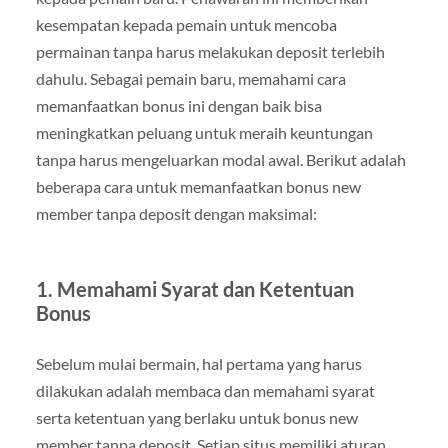
kesempatan kepada pemain untuk mencoba
permainan tanpa harus melakukan deposit terlebih
dahulu. Sebagai pemain baru, memahami cara
memanfaatkan bonus ini dengan baik bisa
meningkatkan peluang untuk meraih keuntungan
tanpa harus mengeluarkan modal awal. Berikut adalah
beberapa cara untuk memanfaatkan bonus new
member tanpa deposit dengan maksimal:
1.
Memahami Syarat dan Ketentuan
Bonus
Sebelum mulai bermain, hal pertama yang harus
dilakukan adalah membaca dan memahami syarat
serta ketentuan yang berlaku untuk bonus new
member tanpa deposit. Setiap situs memiliki aturan